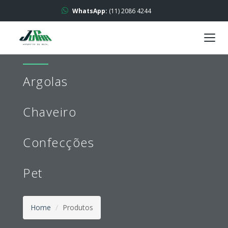
WhatsApp:
(11) 2086 4244
Togg
navig
Argolas
Chaveiro
Confecções
Pet
Home
Produtos