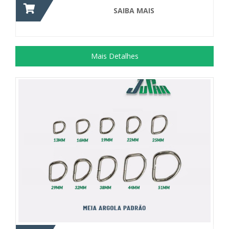
SAIBA MAIS
Mais Detalhes
Material com extensa aplicação, como...
+ DETALHES